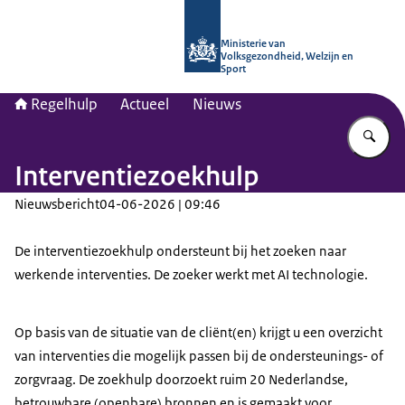
Naar de homepage van Regelhulp - M
Ministerie van
Volksgezondheid, Welzijn en
Sport
Regelhulp
Actueel
Nieuws
Vu
Interventiezoekhulp
Nieuwsbericht
04-06-2026 | 09:46
De interventiezoekhulp ondersteunt bij het zoeken naar
werkende interventies. De zoeker werkt met AI technologie.
Op basis van de situatie van de cliënt(en) krijgt u een overzicht
van interventies die mogelijk passen bij de ondersteunings- of
zorgvraag. De zoekhulp doorzoekt ruim 20 Nederlandse,
betrouwbare (openbare) bronnen en is gemaakt voor