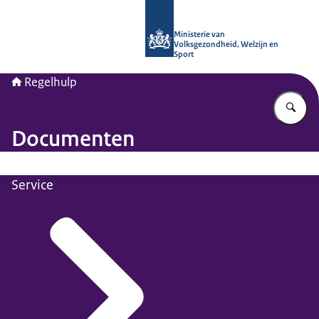
Naar de homepage van Regelhulp - M
Ministerie van
Volksgezondheid, Welzijn en
Sport
Regelhulp
Vu
Documenten
Service