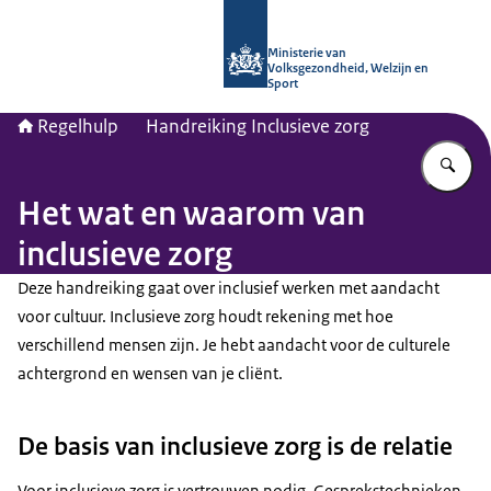
Naar de homepage van Regelhulp - M
Ministerie van
Volksgezondheid, Welzijn en
Sport
Regelhulp
Handreiking Inclusieve zorg
Vu
Het wat en waarom van
inclusieve zorg
Deze handreiking gaat over inclusief werken met aandacht
voor cultuur. Inclusieve zorg houdt rekening met hoe
verschillend mensen zijn. Je hebt aandacht voor de culturele
achtergrond en wensen van je cliënt.
De basis van inclusieve zorg is de relatie
Voor inclusieve zorg is vertrouwen nodig. Gesprekstechnieken