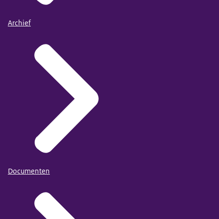
Archief
filmpje Intersectionaliteit
op YouTube.
De (Engelstalige)
Documenten
Ervaringsverhalen discriminatie in de zorg
.
Vrouwen melden 50% meer bijwerkingen van
medicijnen dan mannen. Zie: