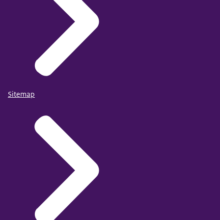
inleven in welke moeilijkheden je cliënt ervaart.
Meer weten over iemands plek in de maatschappij?
Bekijk bijvoorbeeld:
Ervaren discriminatie in Nederland
. Mensen worden
Het
ook gediscrimineerd vanwege een handicap, religie,
chronische ziekte of hun seksuele oriëntatie.
Cliënten met een migratieachtergrond krijgen niet
Sitemap
altijd dezelfde behandeling als cliënten zonder
migratieachtergrond. Soms leidt dat ertoe dat
mensen zorg gaan mijden. Zie: