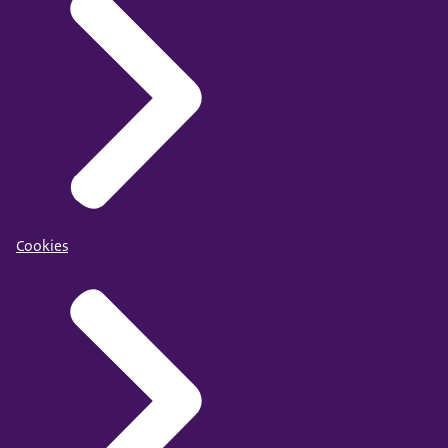
Cookies
Borging van diversiteit in sekse, gender en seksuele
oriëntatie in de zorg
.
De kwaliteit van leven en de levensverwachting van
mensen met een licht verstandelijke beperking is
lager dan van mensen zonder een licht verstandelijke
beperking. Zie: