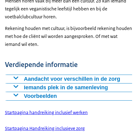
Mensen horen vaak bij meer dan één cultuur. Zo kan iemand
tegelijk een veganistische leefstijl hebben en bij de
voetbalclubcultuur horen.
Rekening houden met cultuur, is bijvoorbeeld rekening houden
met hoe de cliënt wil worden aangesproken. Of met wat
iemand wil eten.
Verdiepende informatie
Aandacht voor verschillen in de zorg
Het is belangrijk om aandacht te hebben voor hoe
Iemands plek in de samenleving
verschillend mensen zijn. Dat blijkt uit deze
Inclusief werken is: rekening houden met wie je cliënt
Voorbeelden
onderzoeken:
is. Veel dingen bepalen wie iemand is, zoals:
Jan uit Oegstgeest vindt het belangrijk vindt om drie
keer per dag te bidden. Bidden speelt een grote rol in
Startpagina handreiking inclusief werken
Meer dan een kwart van de Nederlanders (27%)
Werk
zijn leven. Jan vraagt regelmatig aan jou om mee te
heeft discriminatie meegemaakt. Dit gebeurt het
Opleiding
bidden, maar jij gelooft niet. Hoe sluit je toch aan?
Startpagina Handreiking inclusieve zorg
meeste vanwege leeftijd, geslacht of etnische
Cultuur