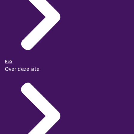
RSS
Over deze site
Ted Talk The urgency of intersectionality
.
Deze leggen uit hoe je rekening kunt houden met
verschillende onderdelen van iemands identiteit.