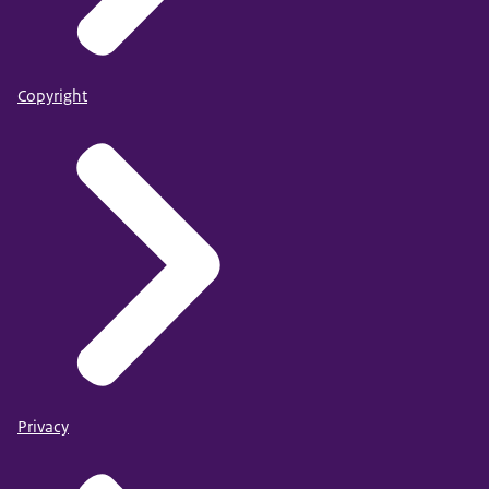
Sex differences in adverse drug reactions.
Mensen die lesbisch, homoseksueel, biseksueel zijn
Copyright
voelen zich vaak minder goed begrepen door hun
huisarts dan mensen die heteroseksueel zijn. Zij
hebben ook vaker het gevoel dat ze niet alles open
kunnen bespreken met hun huisarts dan mensen die
heteroseksueel zijn. Zie:
Privacy