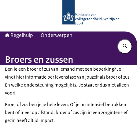
Naar de homepage van Regelhulp - M
Ministerie van
Volksgezondheid, Welzijn en
Sport
Regelhulp
Onderwerpen
Vu
Broers en zussen
Ben je een broer of zus van iemand met een beperking? Je
vindt hier informatie per levensfase van jouzelf als broer of zus.
En welke ondersteuning mogelijk is. Je staat er dus niet alleen
voor!
Broer of zus ben je je hele leven. Of je nu intensief betrokken
bent of meer op afstand: broer of zus zijn in een zorgintensief
gezin heeft altijd impact.