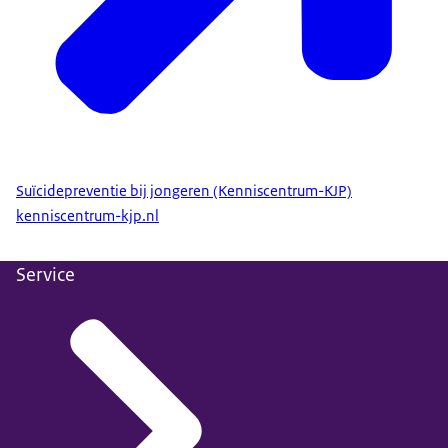
Suïcidepreventie bij jongeren (Kenniscentrum-KJP)
kenniscentrum-kjp.nl
Service