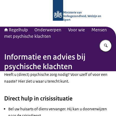
Naar de homepage van Regelhulp - M
Ministerie van
Volksgezondheid, Welzijn en
Sport
Regelhulp
Onderwerpen
Voor wie
Mensen
met psychische klachten
Vu
Informatie en advies bij
psychische klachten
Heeft u (direct) psychische zorg nodig? Voor uzelf of voor een
naaste? Hier ziet u waar u terecht kunt.
Direct hulp in crisissituatie
Bel uw huisarts of diens vervanger. Hij kan u doorverwijzen
naar de crisisdienst.