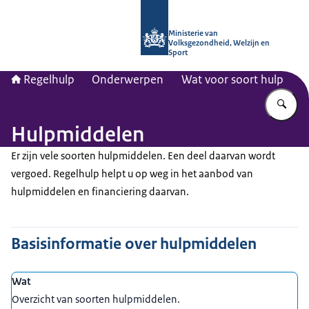
Naar de homepage van Regelhulp - M
Ministerie van
Volksgezondheid, Welzijn en
Sport
Regelhulp
Onderwerpen
Wat voor soort hulp
Vu
Hulpmiddelen
Er zijn vele soorten hulpmiddelen. Een deel daarvan wordt
vergoed. Regelhulp helpt u op weg in het aanbod van
hulpmiddelen en financiering daarvan.
Basisinformatie over hulpmiddelen
Wat
Overzicht van soorten hulpmiddelen.