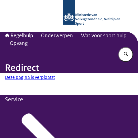
Naar de homepage van Regelhulp - M
Ministerie van
Volksgezondheid, Welzijn en
Sport
Regelhulp
Onderwerpen
Wat voor soort hulp
Opvang
Vu
Redirect
Deze pagina is verplaatst
Service