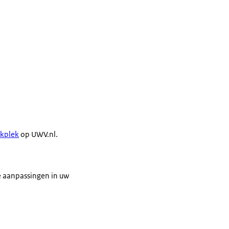
rkplek
op UWV.nl.
e aanpassingen in uw