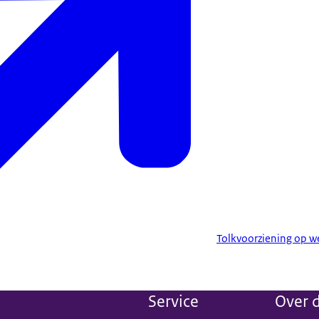
Tolkvoorziening op w
Service
Over d