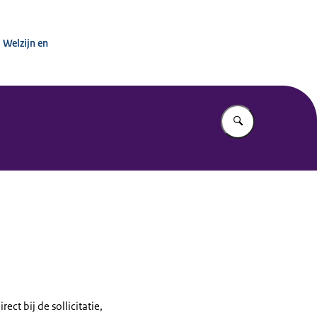
inisterie van VWS
 Welzijn en
Vul in wat u z
ct bij de sollicitatie,