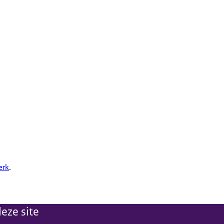
erk
.
eze site