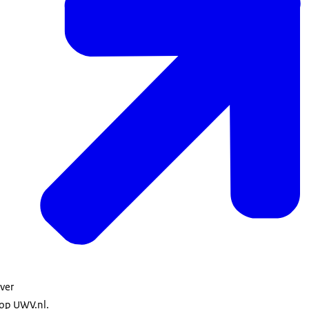
over
op UWV.nl.