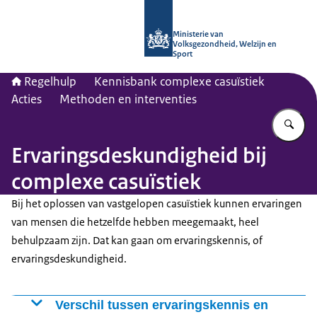
Naar de homepage van Regelhulp - M
Ministerie van
Volksgezondheid, Welzijn en
Sport
Regelhulp
Kennisbank complexe casuïstiek
Acties
Methoden en interventies
Vu
Ervaringsdeskundigheid bij
complexe casuïstiek
Bij het oplossen van vastgelopen casuïstiek kunnen ervaringen
van mensen die hetzelfde hebben meegemaakt, heel
behulpzaam zijn. Dat kan gaan om ervaringskennis, of
ervaringsdeskundigheid.
Verschil tussen ervaringskennis en