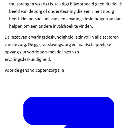
te gaan met mantelzorg en burenhulp of hoe om te
thuisbrengen wat dat is. Je krijgt bijvoorbeeld geen duidelijk
collectieve ervaringskennis.
gaan met stigmatisering en uitstoting, hoe exclusie te
beeld van de zorg of ondersteuning die een cliënt nodig
Gemeenschappelijke aspecten kunnen individuen weer
voorkomen en participatie respectievelijk
heeft. Het perspectief van een ervaringsdeskundige kan dan
nieuwe inzichten geven.
maatschappelijk herstel te realiseren.
helpen om een andere invalshoek te vinden.
Deskundig omgaan met lotgenoten: hoe anderen
Ervaringsdeskundigheid
De inzet van ervaringsdeskundigheid is zinvol in alle sectoren
steunen bij
herstel
, ook in bijvoorbeeld
van de zorg. De ggz, verslavingszorg en maatschappelijke
Ervaringsdeskundigheid bestaat uit ervaringen en
zelfhulpgroepen of herstelgroepen.
opvang zijn voorlopers met de inzet van
deskundigheid.
De eerste drie aspecten zijn individueel, maar kunnen
ervaringsdeskundigheid.
ook collectieve vormen van ervaringsdeskundigheid
Dankzij eigen ervaringen kunnen
Voor de gehandicaptenzorg zijn
worden.
ervaringsdeskundigen bijvoorbeeld snel een
inschatting van de situatie maken en gevoelens die
onder de oppervlakte spelen makkelijker onder
woorden brengen. Zij kennen de emoties die kunnen
meespelen in bepaalde situaties. Dat kan extra
vertrouwen geven bij de cliënt of patiënt.
Deskundigheid wil zeggen dat ervaringsdeskundigen
hun ervaringen professioneel kunnen inzetten.