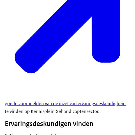
Het verwerven van ervaringsdeskundigheid is een
doorlopend proces. Een ervaringsdeskundige:
doet eigen ervaringen op
verwerkt deze ervaringen en reflecteert erop
heeft contact met anderen die soortgelijke
ervaringen hebben
bundelt die ervaringen tot collectieve
ervaringskennis, vaak ook met informatie uit andere
relevante bronnen zoals onderzoek
gebruikt die ervaringsdeskundigheid in diens werk
goede voorbeelden van de inzet van ervaringsdeskundigheid
te vinden op Kennisplein Gehandicaptensector.
Ervaringsdeskundigen vinden