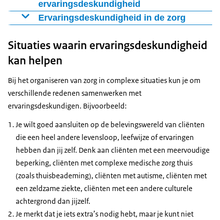
ervaringsdeskundigheid
Ervaringskenns
Ervaringsdeskundigheid in de zorg
Ervaringsdeskundigheid in zorg en hulpverlening gaat
Ervaringen kunnen leiden tot ervaringskennis.
Situaties waarin ervaringsdeskundigheid
over:
Daarvoor is nodig dat iemand leert van diens
kan helpen
Deskundig omgaan met het eigen lichaam, geest,
ervaringen.
gedrag, manieren van doen, het eigen leven en eigen
Bij het organiseren van zorg in complexe situaties kun je om
Eigen ervaringen zijn niet direct algemene kennis, want
herstel
proces.
verschillende redenen samenwerken met
wat voor de een geldt hoeft niet voor een ander te
Deskundig omgaan met hulpverleners,
ervaringsdeskundigen. Bijvoorbeeld:
gelden. Daarom is een onderscheid tussen individuele
gezondheidszorg en andere steunsystemen in het
en collectieve ervaringskennis van belang.
Je wilt goed aansluiten op de belevingswereld van cliënten
leven:
die een heel andere levensloop, leefwijze of ervaringen
Individuele ervaringskennis: de persoon reflecteert
hoe ze aan te spreken
hebben dan jij zelf. Denk aan cliënten met een meervoudige
op de eigen ervaringen.
hoe ze aan te wen­den voor het eigen herstel
beperking, cliënten met complexe medische zorg thuis
Collectieve ervaringskennis: door gezamenlijk
hoe om te gaan met de regels
(zoals thuisbeademing), cliënten met autisme, cliënten met
ervaringen te bespreken kunnen overeenkomsten
hoe om te gaan met de bureaucratie, enzovoort
een zeldzame ziekte, cliënten met een andere culturele
naar boven komen die de individuele ervaringen
Deskundig omgaan met maatschappelijke reacties,
achtergrond dan jijzelf.
overstijgen. Aansluiten bij de ervaringen van anderen
zowel positieve als negatieve. Bijvoorbeeld hoe om
Je merkt dat je iets extra’s nodig hebt, maar je kunt niet
brengt de kennis naar een hoger niveau en wordt