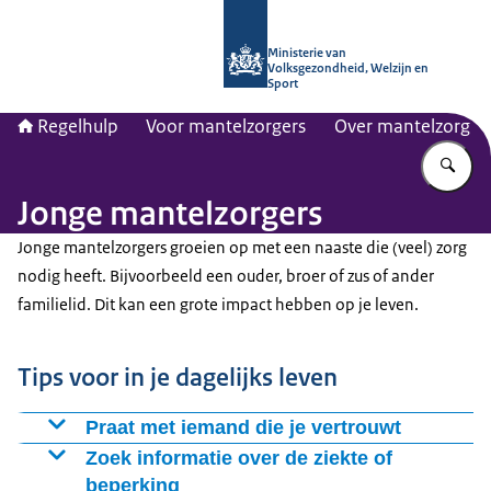
Naar de homepage van Regelhulp - M
Ministerie van
Volksgezondheid, Welzijn en
Sport
Regelhulp
Voor mantelzorgers
Over mantelzorg
Vu
Jonge mantelzorgers
Jonge mantelzorgers groeien op met een naaste die (veel) zorg
nodig heeft. Bijvoorbeeld een ouder, broer of zus of ander
familielid. Dit kan een grote impact hebben op je leven.
Tips voor in je dagelijks leven
Praat met iemand die je vertrouwt
Het helpt om je hart te luchten en te horen wat de rest
Zoek informatie over de ziekte of
van jouw familie vindt. Vind je dit lastig? Praat dan eens
beperking