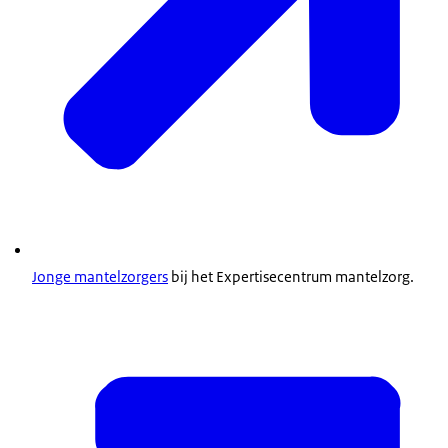
Kindertelefoon.nl
bellen als je even wilt praten.
Jonge mantelzorgers
bij het Expertisecentrum mantelzorg.
Bekijk filmpjes over jonge mantelzorgers (tv-serie
'Bikkels' van de VPRO)
(Npo.nl).
een beroep doen op het
Lees hoe je goed voor jezelf zorgt
(MantelzorgNL).
studentenondersteuningsfonds
van de
onderwijsinstelling.