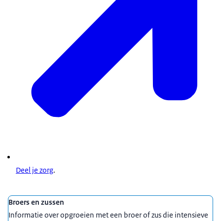
Deel je zorg
.
Uitgelicht
Broers en zussen
Informatie over opgroeien met een broer of zus die intensieve