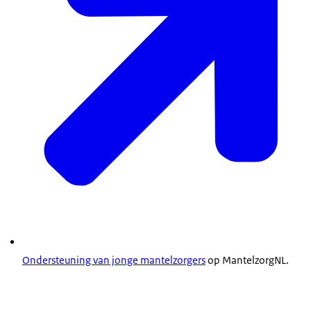
Ondersteuning van jonge mantelzorgers
op MantelzorgNL.
Lees verhalen van andere jongeren
(MantelzorgNL) .