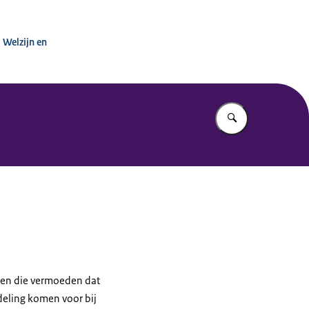
inisterie van VWS
 Welzijn en
Vul in wat u z
nsen die vermoeden dat
deling komen voor bij