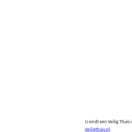
U vindt een Veilig Thuis 
Veiligthuis.nl
.