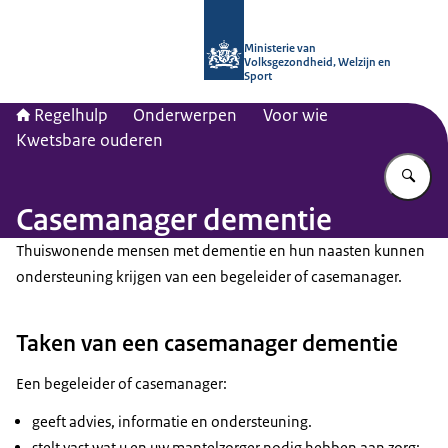
Naar de homepage van Regelhulp - M
Ministerie van
Volksgezondheid, Welzijn en
Sport
Regelhulp
Onderwerpen
Voor wie
Kwetsbare ouderen
Vu
Casemanager dementie
Thuiswonende mensen met dementie en hun naasten kunnen
ondersteuning krijgen van een begeleider of casemanager.
Taken van een casemanager dementie
Een begeleider of casemanager:
geeft advies, informatie en ondersteuning.
stelt vast wat u en uw mantelzorger nodig hebben aan zorg;