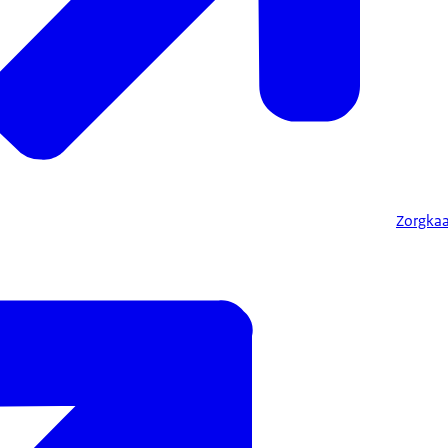
CAK
berekent u
k de rekening. Tijdelijk verblijf in een verpleeghuis (eerstelijns verbl
raar.
Zorgkaa