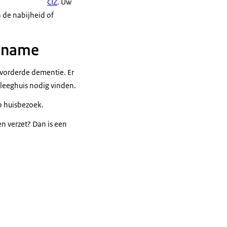
CIZ
. Uw
n de nabijheid of
opname
evorderde dementie. Er
leeghuis nodig vinden.
p huisbezoek.
en verzet? Dan is een