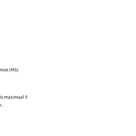
erose (MS)
jf is maximaal 3
n.