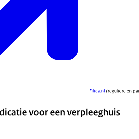
Filica.nl
(reguliere en par
en bijdrage met de
dicatie voor een verpleeghuis
het CAK.