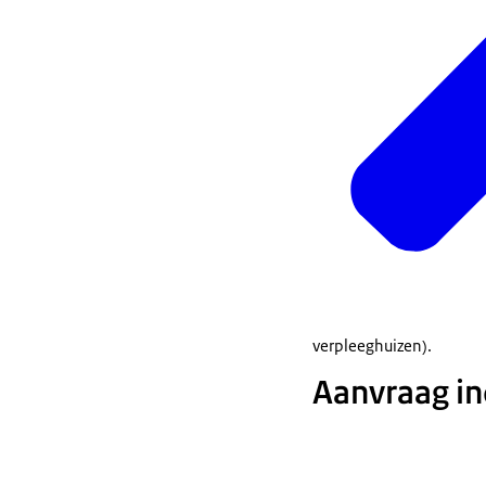
verpleeghuizen).
Bereken uw eig
Aanvraag in
rekenhulp
van 