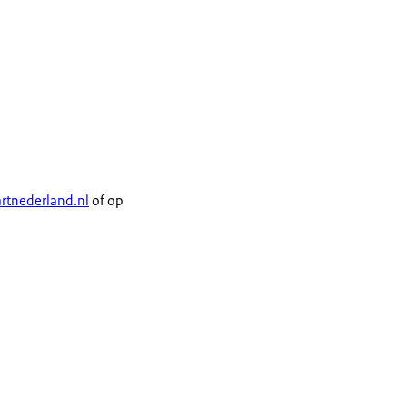
w eigen bijdrage. Het
ijf) wordt vergoed door
rtnederland.nl
of op