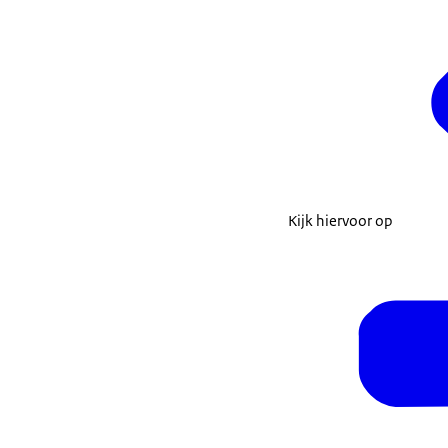
CAK stuurt u oo
uw zorgverzeke
Kijk hiervoor op
Tip