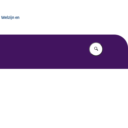
inisterie van VWS
 Welzijn en
Vul in wat u z