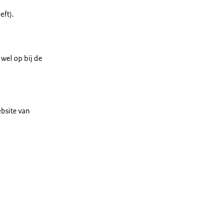
eft).
 wel op bij de
ebsite van