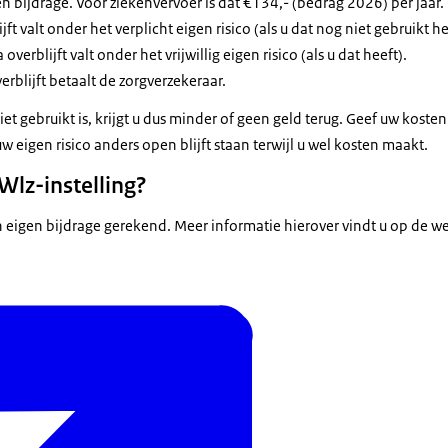
en bijdrage. Voor ziekenvervoer is dat €134,- (bedrag 2026) per jaar.
ft valt onder het verplicht eigen risico (als u dat nog niet gebruikt he
verblijft valt onder het vrijwillig eigen risico (als u dat heeft).
rblijft betaalt de zorgverzekeraar.
iet gebruikt is, krijgt u dus minder of geen geld terug. Geef uw kosten
 eigen risico anders open blijft staan terwijl u wel kosten maakt.
Wlz-instelling?
n eigen bijdrage gerekend. Meer informatie hierover vindt u op de w