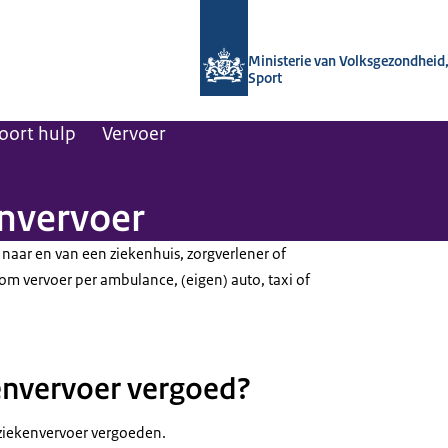
Naar de homepage van Regelhulp - M
Ministerie van Volksgezondheid,
Sport
oort hulp
Vervoer
envervoer
 naar en van een ziekenhuis, zorgverlener of
 om vervoer per ambulance, (eigen) auto, taxi of
envervoer vergoed?
ziekenvervoer vergoeden.