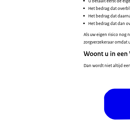
U betaalt eerst de eig
Het bedrag dat overblij
Het bedrag dat daarna o
Het bedrag dat dan ove
Als uw eigen risico nog n
zorgverzekeraar omdat uw
Woont u in een 
Dan wordt niet altijd ee