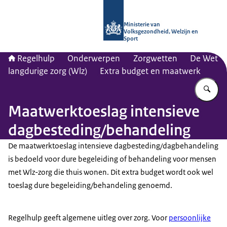
Naar de homepage van Regelhulp - M
Ministerie van
Volksgezondheid, Welzijn en
Sport
Regelhulp
Onderwerpen
Zorgwetten
De Wet
langdurige zorg (Wlz)
Extra budget en maatwerk
Vu
Maatwerktoeslag intensieve
dagbesteding/behandeling
De maatwerktoeslag intensieve dagbesteding/dagbehandeling
is bedoeld voor dure begeleiding of behandeling voor mensen
met Wlz-zorg die thuis wonen. Dit extra budget wordt ook wel
toeslag dure begeleiding/behandeling genoemd.
Regelhulp geeft algemene uitleg over zorg. Voor
persoonlijke