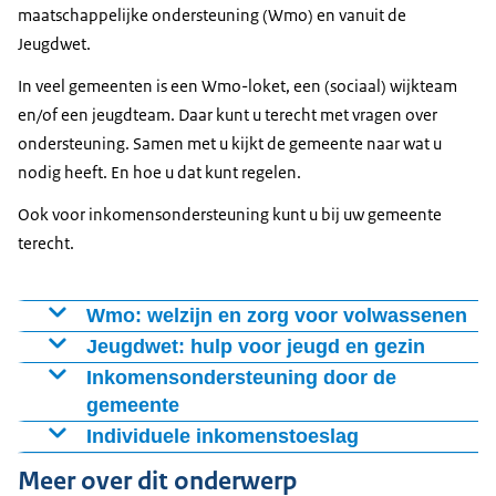
maatschappelijke ondersteuning (Wmo) en vanuit de
Jeugdwet.
In veel gemeenten is een Wmo-loket, een (sociaal) wijkteam
en/of een jeugdteam. Daar kunt u terecht met vragen over
ondersteuning. Samen met u kijkt de gemeente naar wat u
nodig heeft. En hoe u dat kunt regelen.
Ook voor inkomensondersteuning kunt u bij uw gemeente
terecht.
Wmo: welzijn en zorg voor volwassenen
Heeft u vragen over wonen, welzijn en zorg? Bij het
Jeugdwet: hulp voor jeugd en gezin
Wmo-loket van uw gemeente kunt u terecht voor
Steeds meer gemeenten hebben (sociale) wijkteams.
Inkomensondersteuning door de
informatie en advies.
Deze richten zich op het voorkomen van problemen. En
gemeente
Regelingen voor
op een betere sfeer en samenwerking in de buurt.
Individuele inkomenstoeslag
Hoe het werkt
Voorwaarden voor individuele
inkomensondersteuning
Meer over dit onderwerp
Het team bestaat uit verschillende medewerkers zorg en
Het Wmo-loket is een plek waar u langs kunt gaan.