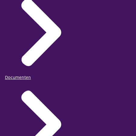
Documenten
Bereken in een paar stappen op welke bedragen u
mogelijk recht heeft
.
U ziet ook waar u deze kunt aanvragen.