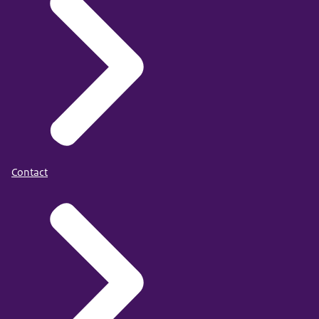
U kunt de individuele inkomenstoeslag aanvragen bij
uw gemeente.
Lees meer over inkomensondersteuning door de
gemeente (over mogelijke vergoedingen).
Contact