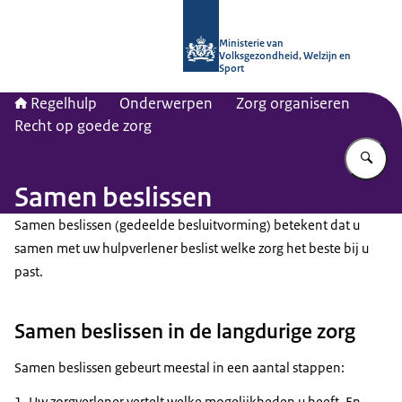
Naar de homepage van Regelhulp - M
Ministerie van
Volksgezondheid, Welzijn en
Sport
Regelhulp
Onderwerpen
Zorg organiseren
Recht op goede zorg
Vu
Samen beslissen
Samen beslissen (gedeelde besluitvorming) betekent dat u
samen met uw hulpverlener beslist welke zorg het beste bij u
past.
Samen beslissen in de langdurige zorg
Samen beslissen gebeurt meestal in een aantal stappen:
Uw zorgverlener vertelt welke mogelijkheden u heeft. En