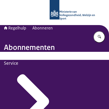
Naar de homepage van Regelhulp - M
Ministerie van
Volksgezondheid, Welzijn en
Sport
Regelhulp
Abonneren
Vu
Abonnementen
Service