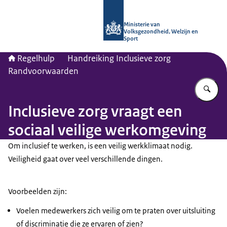
Naar de homepage van Regelhulp - M
Ministerie van
Volksgezondheid, Welzijn en
Sport
Regelhulp
Handreiking Inclusieve zorg
Randvoorwaarden
Vu
Inclusieve zorg vraagt een
sociaal veilige werkomgeving
Om inclusief te werken, is een veilig werkklimaat nodig.
Veiligheid gaat over veel verschillende dingen.
Voorbeelden zijn:
Voelen medewerkers zich veilig om te praten over uitsluiting
of discriminatie die ze ervaren of zien?