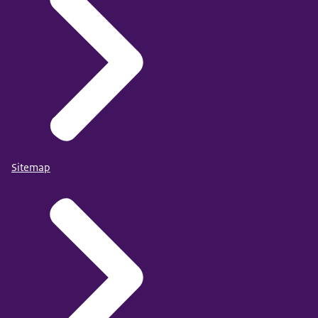
Zorg voor een duidelijke klachtenprocedure. Veiligheid
bespreekbaar maken en tegengaan van discriminatie
ontstaat ook wanneer medewerkers weten waar ze
vind je in:
naartoe kunnen met klachten en wat er vervolgens met
Gereedschapskist
gebeurt met een klacht.
Sitemap
video over de voordelen van een buddysteem in de
thuiszorg
en hoe dit de uitstroom met 95%
verminderde.
'Het heeft een paar maanden geduurd voordat je