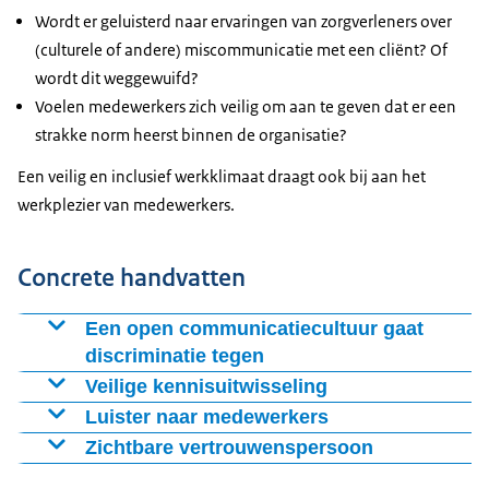
Wordt er geluisterd naar ervaringen van zorgverleners over
(culturele of andere) miscommunicatie met een cliënt? Of
wordt dit weggewuifd?
Voelen medewerkers zich veilig om aan te geven dat er een
strakke norm heerst binnen de organisatie?
Een veilig en inclusief werkklimaat draagt ook bij aan het
werkplezier van medewerkers.
Concrete handvatten
Een open communicatiecultuur gaat
discriminatie tegen
In een veilige werksfeer ervaren medewerkers de ruimte
Veilige kennisuitwisseling
om hun mening te geven. Er is dan een cultuur om
Om inclusief te werken, helpt het om te leren van
Luister naar medewerkers
opbouwende feedback met collega's en
verschillende perspectieven binnen de organisatie.
Een veilig werkklimaat betekent dat medewerkers zich
Zichtbare vertrouwenspersoon
leidinggevenden te delen. Denk hier ook aan bij het
Hiervoor is een veilige en respectvolle werksfeer nodig.
gehoord voelen. Hun ervaringen zijn waardevol en
Medewerkers hebben soms behoefte aan iemand die