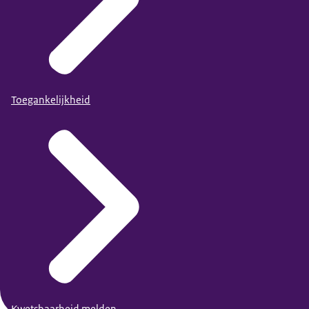
Toegankelijkheid
Discriminatie op de zorgwerkvloer herkennen en
passend reageren
.
Vier successen binnen de organisatie.
Kijk bijvoorbeeld aan het eind van het jaar feestelijk
terug op een nieuw initiatief voor inclusie dat jullie zijn
gestart. Of bespreek hoe jullie moeilijke dingen als
organisatie hebben doorstaan. Zo leer je met elkaar
van dingen die goed zijn gegaan of dingen die
ingewikkeld waren.