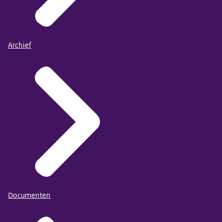
elkaar leerde kennen. Persoonlijk veel meer leerde
kennen, maar ook de veiligheid had om met elkaar te
sparren. Want de één heeft andere ervaringen dan
Archief
dat jij dat hebt. Als je er niet uitkwam, dat je dat
inwerkoverleg weer besprakt. Dan stond je er niet
alleen voor, je had je maatje.”
Discriminatie aanpakken op de werkvloer in zorg en
welzijn
Hoofdstuk 3.9 van het rapport
Documenten