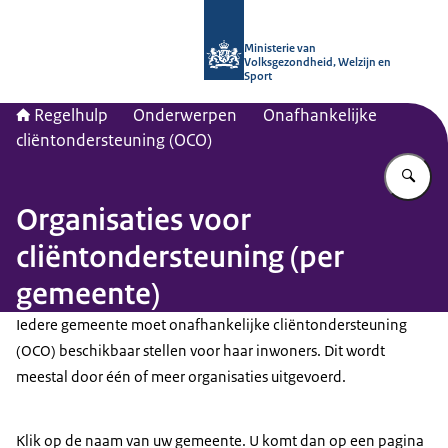
Naar de homepage van Regelhulp - M
Ministerie van
Volksgezondheid, Welzijn en
Sport
Regelhulp
Onderwerpen
Onafhankelijke
cliëntondersteuning (OCO)
Vu
Organisaties voor
cliëntondersteuning (per
gemeente)
Iedere gemeente moet onafhankelijke cliëntondersteuning
(OCO) beschikbaar stellen voor haar inwoners. Dit wordt
meestal door één of meer organisaties uitgevoerd.
Klik op de naam van uw gemeente. U komt dan op een pagina