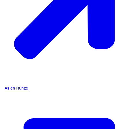
Hoe werkt het
Klik op de link bij uw gemeente. U komt dan op een
pagina met informatie over cliëntondersteuning in uw
gemeente.- Kunt u die informatie niet vinden?
Neem
dan contact met het Juiste Loket
.
Laat het ons weten
.
Aa en Hunze