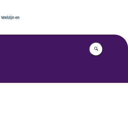
inisterie van VWS
 Welzijn en
Vul in wat u z