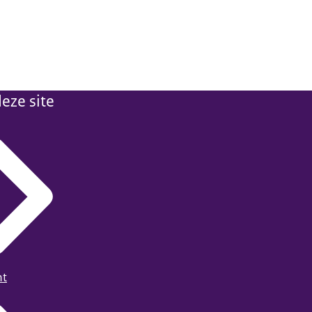
eze site
ht