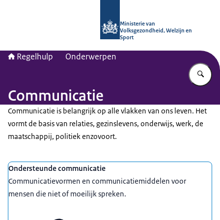
Naar de homepage van Regelhulp - M
Ministerie van
Volksgezondheid, Welzijn en
Sport
Regelhulp
Onderwerpen
Vu
Communicatie
Communicatie is belangrijk op alle vlakken van ons leven. Het
vormt de basis van relaties, gezinslevens, onderwijs, werk, de
maatschappij, politiek enzovoort.
Uitgelicht
Ondersteunde communicatie
Communicatievormen en communicatiemiddelen voor
mensen die niet of moeilijk spreken.