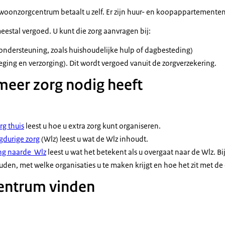
woonzorgcentrum betaalt u zelf. Er zijn huur- en koopappartementen
estal vergoed. U kunt die zorg aanvragen bij:
ersteuning, zoals huishoudelijke hulp of dagbesteding)
eging en verzorging). Dit wordt vergoed vanuit de zorgverzekering.
eer zorg nodig heeft
rg thuis
leest u hoe u extra zorg kunt organiseren.
gdurige zorg
(Wlz) leest u wat de Wlz inhoudt.
ng naarde Wlz
leest u wat het betekent als u overgaat naar de Wlz. B
uden, met welke organisaties u te maken krijgt en hoe het zit met de 
ntrum vinden