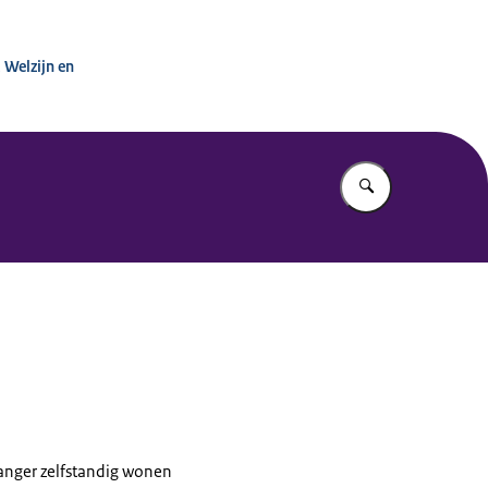
inisterie van VWS
 Welzijn en
Vul in wat u z
langer zelfstandig wonen