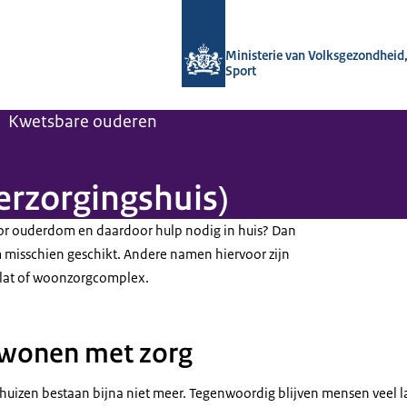
Naar de homepage van Regelhulp - M
Ministerie van Volksgezondheid,
Sport
Kwetsbare ouderen
rzorgingshuis)
or ouderdom en daardoor hulp nodig in huis? Dan
misschien geschikt. Andere namen hiervoor zijn
eflat of woonzorgcomplex.
 wonen met zorg
shuizen bestaan bijna niet meer. Tegenwoordig blijven mensen veel 