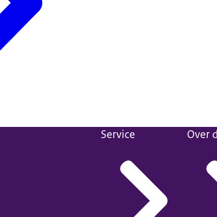
Service
Over d