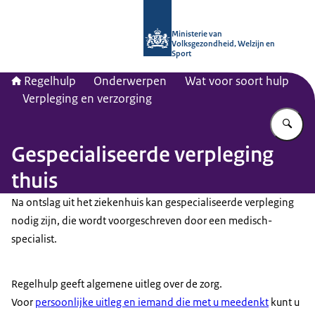
Naar de homepage van Regelhulp - M
Ministerie van
Volksgezondheid, Welzijn en
Sport
Regelhulp
Onderwerpen
Wat voor soort hulp
Verpleging en verzorging
Vu
Gespecialiseerde verpleging
thuis
Na ontslag uit het ziekenhuis kan gespecialiseerde verpleging
nodig zijn, die wordt voorgeschreven door een medisch-
specialist.
Regelhulp geeft algemene uitleg over de zorg.
Voor
persoonlijke uitleg en iemand die met u meedenkt
kunt u