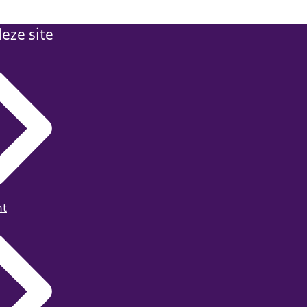
eze site
ht