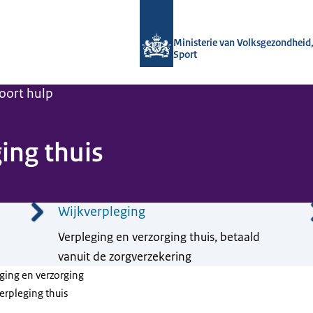
Naar de homepage van Regelhulp - M
Ministerie van Volksgezondheid,
Sport
oort hulp
ing thuis
Wijkverpleging
Verpleging en verzorging thuis, betaald
vanuit de zorgverzekering
eging en verzorging
erpleging thuis