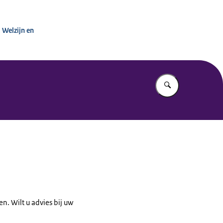
inisterie van VWS
 Welzijn en
Vul in wat u z
en. Wilt u advies bij uw