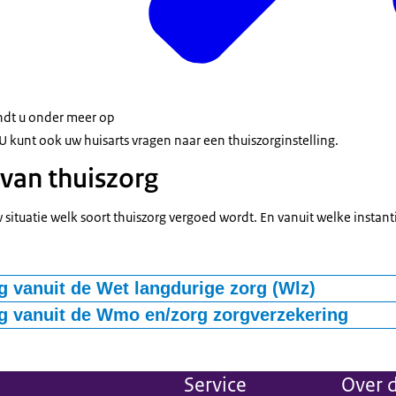
indt u onder meer op
 U kunt ook uw huisarts vragen naar een thuiszorginstelling.
van thuiszorg
w situatie welk soort thuiszorg vergoed wordt. En vanuit welke instant
g vanuit de Wet langdurige zorg (Wlz)
p zorg vanuit de Wet langdurige zorg? En blijft u thuis wonen? Dan ka
g vanuit de Wmo en/zorg zorgverzekering
n. Bijvoorbeeld hulp bij het huishouden, begeleiding en verpleging/
 aanmerking voor zorg vanuit de Wlz? Dan kan thuiszorg vergoed w
nkelijk van uw situatie en zorgbehoefte.
 zorgverzekeraar (Zvw).
Service
Over d
r informatie:
Zorg vanuit de Wlz-zorg
.
in het dagelijks leven
valt dan onder de Wmo.