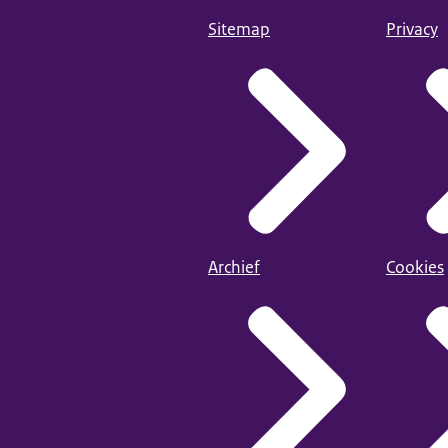
 Wmo (adl)
Sitemap
Privacy
ake van een geneeskundige context? Dan valt persoonlijke verzorgi
ook wel adl-hulp: hulp bij algemene dagelijkse levensverrichtingen.
 nodig omdat u (tijdelijk) niet zelfredzaam bent. Dit kan bijvoorbe
beperking, een psychiatrische aandoening of een zintuiglijke beperk
Archief
Cookies