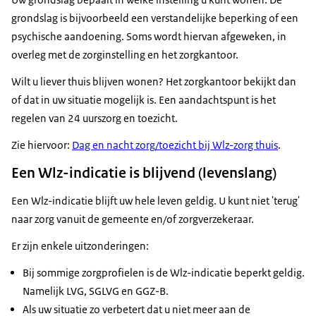
emotionele ontwikkeling. Het gaat om mensen die
grondslag is bijvoorbeeld een verstandelijke beperking of een
door bijvoorbeeld een verstandelijke beperking
psychische aandoening. Soms wordt hiervan afgeweken, in
kwetsbaar zijn voor misbruik (seksueel, financieel,
overleg met de zorginstelling en het zorgkantoor.
emotioneel en crimineel).
Wilt u liever thuis blijven wonen? Het zorgkantoor bekijkt dan
het Zorginstituut
.
of dat in uw situatie mogelijk is. Een aandachtspunt is het
regelen van 24 uurszorg en toezicht.
Zie hiervoor:
Dag en nacht zorg/toezicht bij Wlz-zorg thuis
.
Een Wlz-indicatie is blijvend (levenslang)
Een Wlz-indicatie blijft uw hele leven geldig. U kunt niet 'terug'
naar zorg vanuit de gemeente en/of zorgverzekeraar.
Er zijn enkele uitzonderingen:
Bij sommige zorgprofielen is de Wlz-indicatie beperkt geldig.
Namelijk LVG, SGLVG en GGZ-B.
Als uw situatie zo verbetert dat u niet meer aan de