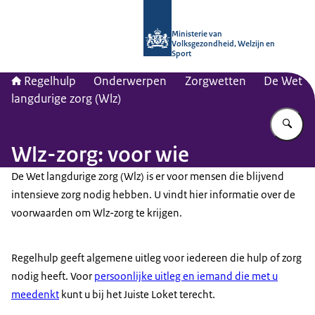
Naar de homepage van Regelhulp - M
Ministerie van
Volksgezondheid, Welzijn en
Sport
Regelhulp
Onderwerpen
Zorgwetten
De Wet
langdurige zorg (Wlz)
Vu
Wlz-zorg: voor wie
De Wet langdurige zorg (Wlz) is er voor mensen die blijvend
intensieve zorg nodig hebben. U vindt hier informatie over de
voorwaarden om Wlz-zorg te krijgen.
Regelhulp geeft algemene uitleg voor iedereen die hulp of zorg
nodig heeft. Voor
persoonlijke uitleg en iemand die met u
meedenkt
kunt u bij het Juiste Loket terecht.