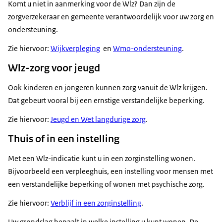
(zoals decubitus) doordat iemand niet goed voor
Komt u niet in aanmerking voor de Wlz? Dan zijn de
oorzaken. Bijvoorbeeld door ernstige vermoeidheid,
Meer informatie over de grondslagen vindt u bij
zichzelf kan zorgen.
zorgverzekeraar en gemeente verantwoordelijk voor uw zorg en
vertraagd denken, verminderde alertheid of
ondersteuning.
concentratieproblemen.
(Risico op) ernstige lichamelijke verwondingen.
Bijvoorbeeld door zelfverwonding (automutilatie), 's
Zie hiervoor:
Wijkverpleging
en
Wmo-ondersteuning
.
Toezicht wilsonbekwaamheid en hulp inroepen
nachts ronddwalen zonder jas, traplopen terwijl dat
Wlz-zorg voor jeugd
Het kan zijn dat u de gevolgen van uw beslissingen niet
niet kan, brandende sigaretten vergeten, te weinig
goed overziet. Denk aan problemen met sociale
drinken of juist te veel eten, overbelasting door veel
Ook kinderen en jongeren kunnen zorg vanuit de Wlz krijgen.
redzaamheid, gedragsproblemen, psychische
te veel te bewegen. NB: Alleen een risico op vallen
Dat gebeurt vooral bij een ernstige verstandelijke beperking.
problemen, snel in paniek raken als het niet goed gaat,
valt niet onder ernstig nadeel.
Zie hiervoor:
Jeugd en Wet langdurige zorg
.
of problemen met uw geheugen en oriëntatie. Als er
Problemen in de woonomgeving en bij sociale
sprake
Thuis of in een instelling
contacten. Bijvoorbeeld woonoverlast, vervuiling,
ruzie maken, zwerven, herrie 's nachts,
Met een Wlz-indicatie kunt u in een zorginstelling wonen.
verzamelwoede, naakt buiten lopen of crimineel
Bijvoorbeeld een verpleeghuis, een instelling voor mensen met
gedrag.
een verstandelijke beperking of wonen met psychische zorg.
Een rem op de normale ontwikkeling. Bijvoorbeeld
Zie hiervoor:
Verblijf in een zorginstelling
.
de lichamelijke ontwikkeling, de verstandelijke
ontwikkeling (leervermogen) en de sociaal-
Uw grondslag bepaalt in welke instelling u kunt wonen. De