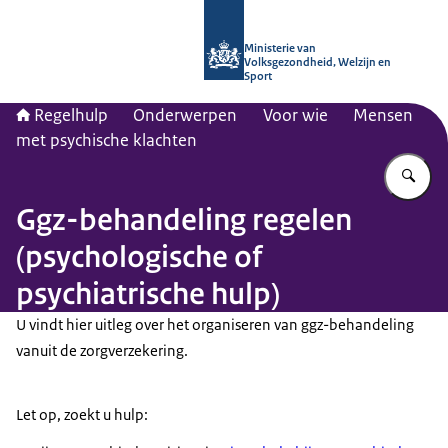
Naar de homepage van Regelhulp - M
Ministerie van
Volksgezondheid, Welzijn en
Sport
Regelhulp
Onderwerpen
Voor wie
Mensen
met psychische klachten
Vu
Ggz-behandeling regelen
(psychologische of
psychiatrische hulp)
U vindt hier uitleg over het organiseren van ggz-behandeling
vanuit de zorgverzekering.
Let op, zoekt u hulp: