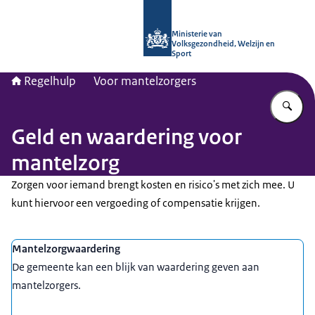
Naar de homepage van Regelhulp - M
Ministerie van
Volksgezondheid, Welzijn en
Sport
Regelhulp
Voor mantelzorgers
Vu
Geld en waardering voor
mantelzorg
Zorgen voor iemand brengt kosten en risico's met zich mee. U
kunt hiervoor een vergoeding of compensatie krijgen.
Uitgelicht
Mantelzorgwaardering
De gemeente kan een blijk van waardering geven aan
mantelzorgers.