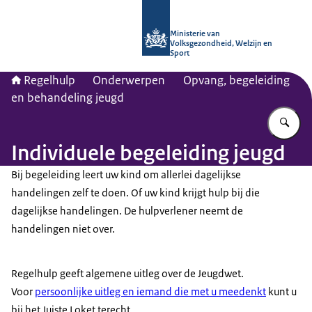
Naar de homepage van Regelhulp - M
Ministerie van
Volksgezondheid, Welzijn en
Sport
Regelhulp
Onderwerpen
Opvang, begeleiding
en behandeling jeugd
Vu
Individuele begeleiding jeugd
Bij begeleiding leert uw kind om allerlei dagelijkse
handelingen zelf te doen. Of uw kind krijgt hulp bij die
dagelijkse handelingen. De hulpverlener neemt de
handelingen niet over.
Regelhulp geeft algemene uitleg over de Jeugdwet.
Voor
persoonlijke uitleg en iemand die met u meedenkt
kunt u
bij het Juiste Loket terecht.